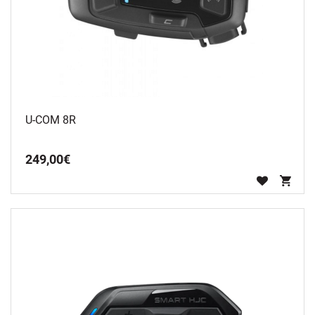
U-COM 8R
249
,
00
€