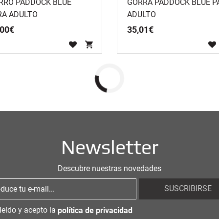
RRO PADDOCK BLUE
GORRA PADDOCK BLUE P
RA ADULTO
ADULTO
00
€
35
,
01
€
Newsletter
Descubre nuestras novedades
SUSCRIBIRSE
leído y acepto la
política de privacidad