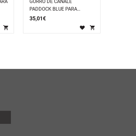
ARA
GORRO DE CANALÉ
PADDOCK BLUE PARA
ADULTO
35
,
01
€