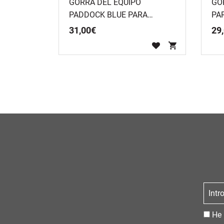
GORRA DEL EQUIPO
GO
PADDOCK BLUE PARA
PA
ADULTO
31
,
00
€
29
,
He 