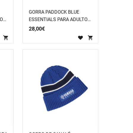
GORRA PADDOCK BLUE
TO
ESSENTIALS PARA ADULTO
AZUL
28
,
00
€