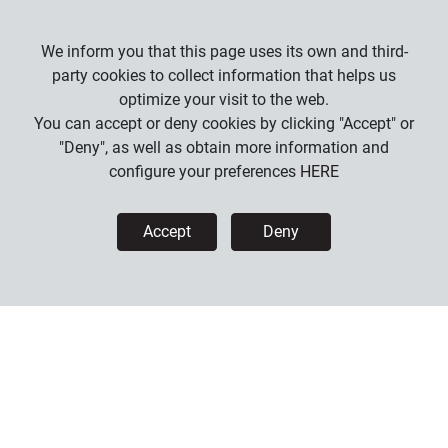
We inform you that this page uses its own and third-
Information
party cookies to collect information that helps us
optimize your visit to the web.
FAQs
You can accept or deny cookies by clicking "Accept" or
"Deny", as well as obtain more information and
configure your preferences
HERE
How we work
Accept
Deny
How to buy
Payment methods
Shipments
Returns
Legal information
Company