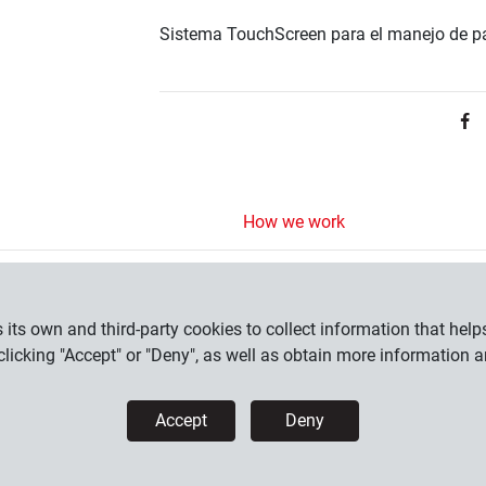
Sistema TouchScreen para el manejo de pan
How we work
How to buy
Payment methods
its own and third-party cookies to collect information that helps
Shipments
licking "Accept" or "Deny", as well as obtain more information 
Returns
Accept
Deny