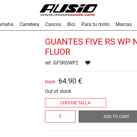
Yamaha
Carretera
Cascos
Bici
Para tu moto
Marcas
GUANTES FIVE RS WP 
FLUOR
ref. GF5RSWP2
64
.
90
€
from
Out of stock
ADD TO CART