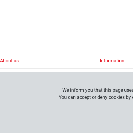
About us
Information
Contact
FAQs
We inform you that this page uses 
You can accept or deny cookies by c