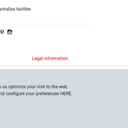
tallas táctiles
Legal information
Company
General Conditions
 us optimize your visit to the web.
Privacy Policy
and configure your preferences
HERE
Cookies
Contacta por WhatsApp