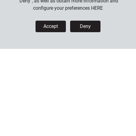
"Deny", as well as obtain more information and
configure your preferences
HERE
How we work
Accept
Deny
How to buy
Payment methods
Shipments
Returns
Legal information
Company
General Conditions
Privacy Policy
Cookies