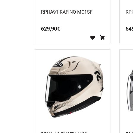
RPHA91 RAFINO MC1SF
RP
629
,
90
€
54