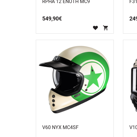
RPHA 12 ENOTH MC9
F3
549
,
90
€
24
V60 NYX MC4SF
V1