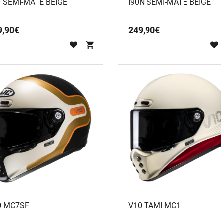
1 SEMI-MATE BEIGE
I90N SEMI-MATE BEIGE
9
,
90
€
249
,
90
€
0 MC7SF
V10 TAMI MC1