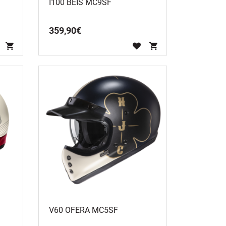
I100 BEIS MC9SF
359
,
90
€
V60 OFERA MC5SF