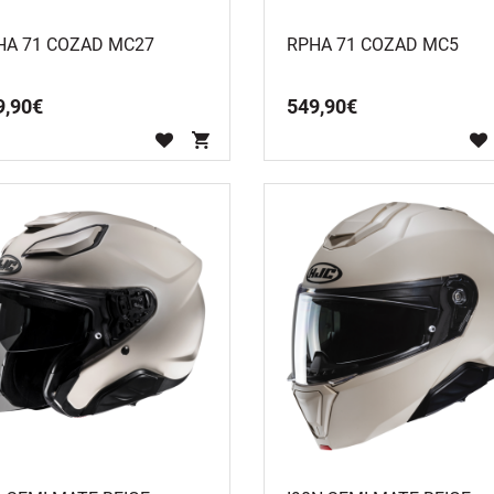
HA 71 COZAD MC27
RPHA 71 COZAD MC5
9
,
90
€
549
,
90
€