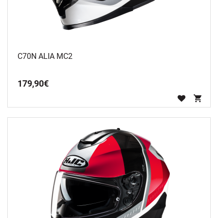
C70N ALIA MC2
179
,
90
€