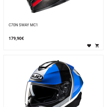
C70N SWAY MC1
179
,
90
€