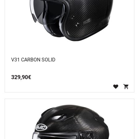
V31 CARBON SOLID
329
,
90
€