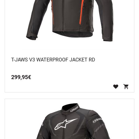
T-JAWS V3 WATERPROOF JACKET RD
299
,
95
€