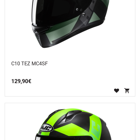
C10 TEZ MC4SF
129
,
90
€