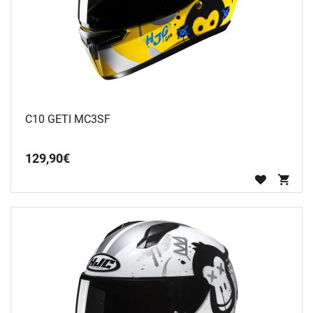
C10 GETI MC3SF
129
,
90
€