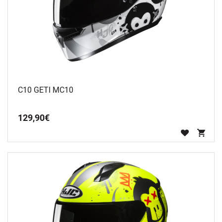
C10 GETI MC10
129
,
90
€